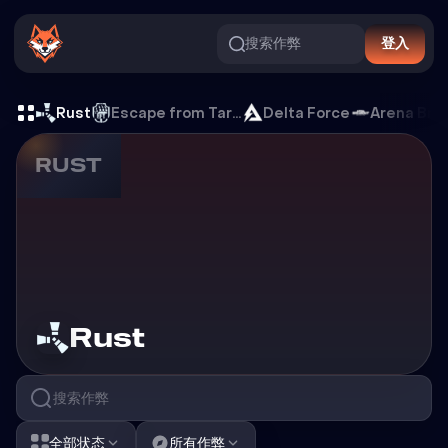
搜索作弊
登入
Rust 游戏外挂
Rust
Escape from Tarkov
Delta Force
Arena Bre
RUST
游戏外挂
Rust
全部状态
所有作弊