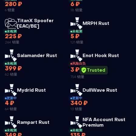
280 ₽
6 ₽
COURIER
XERNEL
6 销量
18 销量
RUST FULL
RUST
TitanX Spoofer
外挂
MRPH Rust
外挂
[EAC/BE]
未检测
未检测
225 ₽
5 ₽
TITANX
MRPH RUST
264 销量
121 销量
SPOOFER
[EAC/BE]
外挂
外挂
Salamander Rust
Enot Hook Rust
未检测
风险自负
399 ₽
3 ₽
SALAMANDER
ENOT HOOK
Trusted
62 销量
754 销量
RUST
RUST
外挂
外挂
Mydrid Rust
DullWave Rust
更新中
更新中
4 ₽
340 ₽
MYDRID
DULLWAVE
64 销量
13 销量
RUST
RUST
NFA Account Rust
外挂
Rampart Rust
Premium
未检测
未检测
349 ₽
135 ₽