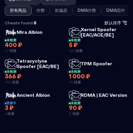
所有商品
作弊
欺骗器
DMA作弊
DMA固件
Cheats found:
6
默认排序
Xernel Spoofer
外挂
Mira Albion
外挂
[EAC/ACE/BE]
未检测
未检测
400 ₽
5 ₽
MIRA ALBION
XERNEL
10 销量
525 销量
SPOOFER
Tetracyclyne
[EAC/ACE/BE]
外挂
TPM Spoofer
外挂
Spoofer [EAC/BE]
未检测
未检测
366 ₽
1 000 ₽
TETRACYCLYNE
TPM
210 销量
115 销量
SPOOFER
SPOOFER
[EAC/BE]
外挂
外
Ancient Albion
RDMA | EAC Version
更新中
未检测
3 ₽
90 ₽
ANCIENT
RDMA | EAC
6 销量
0 销量
ALBION
VERSION