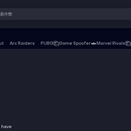
搜索作弊
ut
Arc Raiders
PUBG
Game Spoofer
Marvel Rivals
外挂
s have