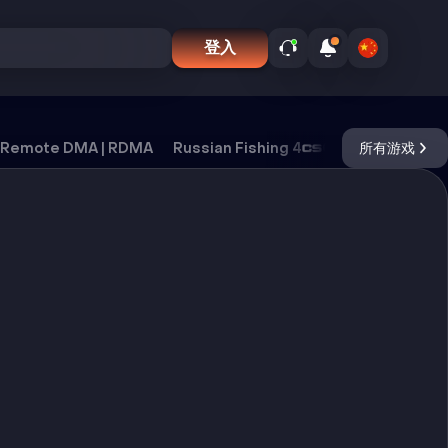
登入
Remote DMA | RDMA
Russian Fishing 4
CS2
所有游戏
DayZ
Ox