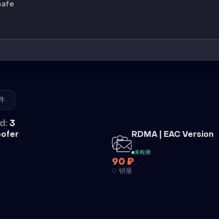
safe
件
d:
3
外挂
ofer
RDMA | EAC Version
未检测
90 ₽
0 销量