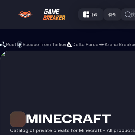
目錄
特价
Minecraft 游戏外挂
Rust
Escape from Tarkov
Delta Force
Arena Breako
游戏
MINECRAFT
Catalog of private cheats for Minecraft - All product