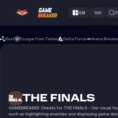
目錄
特价
The Finals 游戏外挂
Rust
Escape from Tarkov
Delta Force
Arena Breako
游戏
THE FINALS
GAMEBREAKER: Cheats for THE FINALS - Our visual fea
such as highlighting enemies and displaying game data,