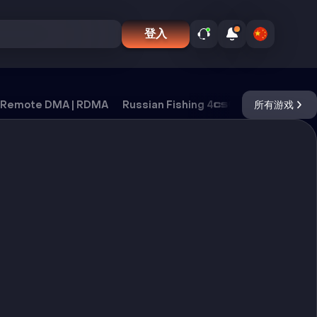
登入
Remote DMA | RDMA
Russian Fishing 4
CS2
所有游戏
DayZ
Ox