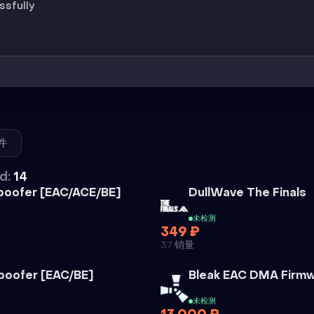
ssfully
件
d:
14
外挂
poofer [EAC/ACE/BE]
DullWave The Finals
未检测
349 ₽
37 销量
外挂
poofer [EAC/BE]
Bleak EAC DMA Firm
未检测