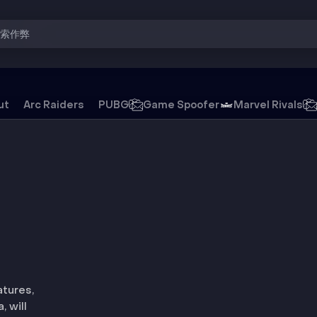
搜索作弊
ut
Arc Raiders
PUBG
Game Spoofer
Marvel Rivals
外挂
tures,
 will