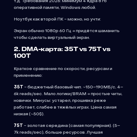
т.д. Требования 2026: минимум 4 ядра 8 гб
оперативной памяти, Windows любой.
Ноутбук как второй ПК - можно, но учти:
Экран обычно 1080p 60 Гц → придётся шаманить
чтобы сделать виртуальный экран.
2. DMA-карта: 35T vs 75T vs
100T
Краткое сравнение по скорости, ресурсам и
применению:
35T
- бюджетный базовый чип. ~150–190МБ/с, 4–
6k reads/sec. Мало логики/BRAM → простые читы,
новички. Минусы: устарел, прошивка реже
работает, слабее в тяжёлых играх. Цена самая
низкая (~50$).
75T
- золотая середина (самая популярная). (5–
7k reads/sec), больше ресурсов. Лучшая