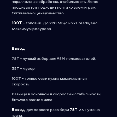
параллельная обработка, стабильность. Легко
прошивается, подходит почти ко всем играм.
Оптимально цена/качество.
100T
- топовый. До 220 МБ/с и 9k+ reads/sec.
Максимум ресурсов.
Вывод
:
75T - лучший выбор для 95% пользователей.
35T - мусор.
100T - только если нужна максимальная
скорость.
Разница в основном в скорости и стабильности,
firmware важнее чипа.
Вывод
: для первого раза бери
75T
. 35T уже на
грани.