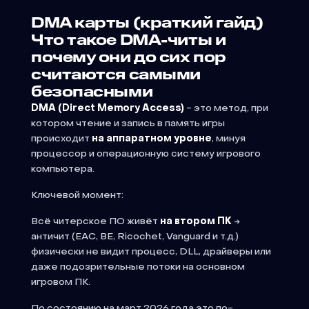
DMA карты (краткий гайд)
Что такое DMA-читы и
почему они до сих пор
считаются самыми
безопасными
DMA (Direct Memory Access)
- это метод, при
котором чтение и запись в память игры
происходит
на аппаратном уровне
, минуя
процессор и операционную систему игрового
компьютера.
Ключевой момент:
Всё читерское ПО живёт
на втором ПК
→
античит (EAC, BE, Ricochet, Vanguard и т.д.)
физически не видит процесс, DLL, драйверы или
даже подозрительные потоки на основном
игровом ПК.
По состоянию на март 2026 года это по-