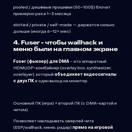
pooled / дешёвые прошивки (50–100
$
) блочат
примерно раз в 1–3 месяца
slotted / private / self-made — держатся сильно
дольше (иногда 6–12+ мес)
4. Fuser - чтобы wallhack и
меню были на главном экране
Fuser (фьюзер) для DMA
- это аппаратный
HDMI/DP-комбайнер (overlay box, synthesizer,
overlayer), который
объединяет видеосигналы
с двух ПК
в один выход на монитор.
Основной ПК (игра) + второй ПК (с DMA-картой и
читом).
Позволяет накладывать оверлей чита
(ESP/wallhack, меню, радар)
прямо на игровой