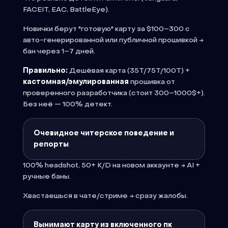
FACEIT, EAC, BattleEye).
Новички берут "готовую" карту за $100–300 с
авто-генерированной или публичной прошивкой →
бан через 1–7 дней.
Правильно:
Дешёвая карта (35T/75T/100T) +
кастомная/эмулированная
прошивка от
проверенного разработчика (стоит 300–1000$+).
Без неё — 100% детект.
Очевидное читерское поведение и
репорты
100% headshot, 50+ K/D на новом аккаунте → AI +
ручные баны.
Хвастаешься в чате/стриме → сразу жалобы.
Вынимают карту из включенного пк