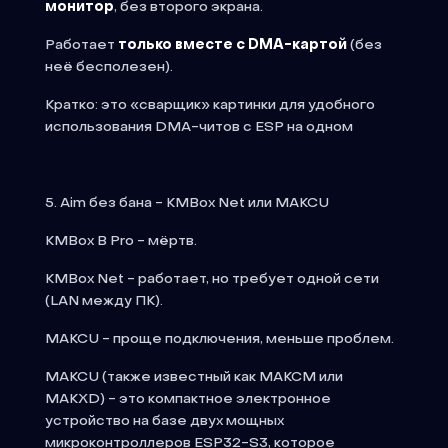
монитор
, без второго экрана.
Работает
только вместе с DMA-картой
(без
неё бесполезен).
Кратко: это «сварщик» картинки для удобного
использования DMA-читов с ESP на одном
5. Aim без бана - KMBox Net или MAKCU
KMBox B Pro - мёртв.
KMBox Net - работает, но требует одной сети
(LAN между ПК).
MAKCU - проще подключения, меньше проблем.
MAKCU (также известный как MAKCM или
MAKXD) - это компактное электронное
устройство на базе двух мощных
микроконтроллеров ESP32-S3, которое