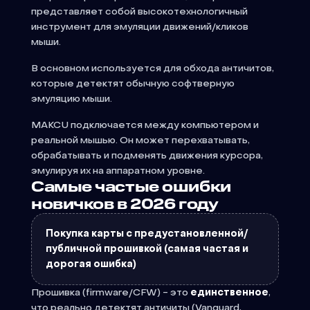
представляет собой высокотехнологичный
инструмент для эмуляции движений/кликов
мыши.
В основном используется для обхода античитов,
которые детектят обычную софтверную
эмуляцию мыши.
MAKCU подключается между компьютером и
реальной мышью. Он может перехватывать,
обрабатывать и подменять движения курсора,
эмулируя их на аппаратном уровне.
Самые частые ошибки
новичков в 2026 году
Покупка карты с предустановленной/
публичной прошивкой (самая частая и
дорогая ошибка)
Прошивка (firmware/CFW) - это
единственное
,
что реально детектят античиты (Vanguard,