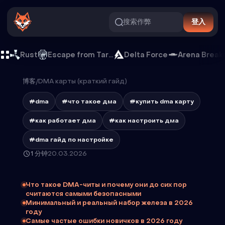
搜索作弊
登入
Rust
Escape from Tarkov
Delta Force
Arena Break
博客
/
DMA карты (краткий гайд)
#dma
#что такое дма
#купить dma карту
#как работает дма
#как настроить дма
#dma гайд по настройке
1 分钟
20.03.2026
Что такое DMA-читы и почему они до сих пор
считаются самыми безопасными
Минимальный и реальный набор железа в 2026
году
Самые частые ошибки новичков в 2026 году