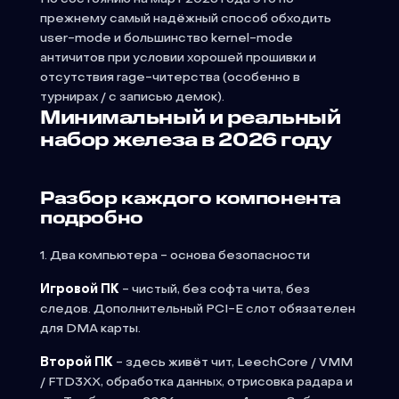
прежнему самый надёжный способ обходить
user-mode и большинство kernel-mode
античитов при условии хорошей прошивки и
отсутствия rage-читерства (особенно в
турнирах / с записью демок).
Минимальный и реальный
набор железа в 2026 году
Разбор каждого компонента
подробно
1. Два компьютера - основа безопасности
Игровой ПК
- чистый, без софта чита, без
следов. Дополнительный PCI-E слот обязателен
для DMA карты.
Второй ПК
- здесь живёт чит, LeechCore / VMM
/ FTD3XX, обработка данных, отрисовка радара и