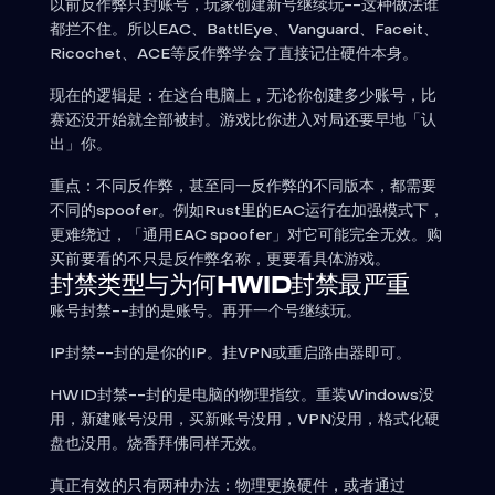
以前反作弊只封账号，玩家创建新号继续玩--这种做法谁
都拦不住。所以EAC、BattlEye、Vanguard、Faceit、
Ricochet、ACE等反作弊学会了直接记住硬件本身。
现在的逻辑是：在这台电脑上，无论你创建多少账号，比
赛还没开始就全部被封。游戏比你进入对局还要早地「认
出」你。
重点：不同反作弊，甚至同一反作弊的不同版本，都需要
不同的spoofer。例如Rust里的EAC运行在加强模式下，
更难绕过，「通用EAC spoofer」对它可能完全无效。购
买前要看的不只是反作弊名称，更要看具体游戏。
封禁类型与为何HWID封禁最严重
账号封禁--封的是账号。再开一个号继续玩。
IP封禁--封的是你的IP。挂VPN或重启路由器即可。
HWID封禁--封的是电脑的物理指纹。重装Windows没
用，新建账号没用，买新账号没用，VPN没用，格式化硬
盘也没用。烧香拜佛同样无效。
真正有效的只有两种办法：物理更换硬件，或者通过