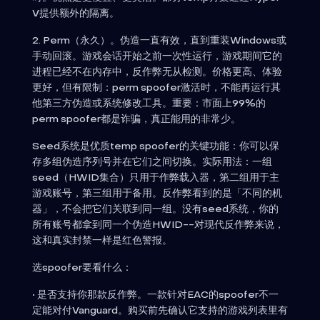
V提供额外的隔离。
2. Perm（永久）。伪造一直有效，直到重装Windows或
手动回滚。游戏会话开始之前一次性运行，游戏期间它的
进程已经不在内存中，反作弊无从检测。价格更高、体验
更好，但有限制：perm spoofer激活时，不能再运行其
他第三方伪造或系统修改工具。重要：市面上99%的
perm spoofer都是诈骗，真正能用的非常少。
Seed系统是优质temp spoofer的关键功能：你可以保
存多组伪造序列号并在它们之间切换。实际用法：一组
seed（HWID集合）只用于作弊载入器，第二组用于主
游戏账号，第三组用于备用。反作弊看到的是「不同的机
器」，不会把它们关联到同一组。没有seed系统，你的
所有账号都拿到同一个伪造HWID--对现代反作弊来说，
这和真实封禁一样是红色警报。
选spoofer要看什么：
• 是否支持你那款反作弊。一款针对EAC的spoofer不一
定能对付Vanguard。购买前先确认它支持的游戏列表里有