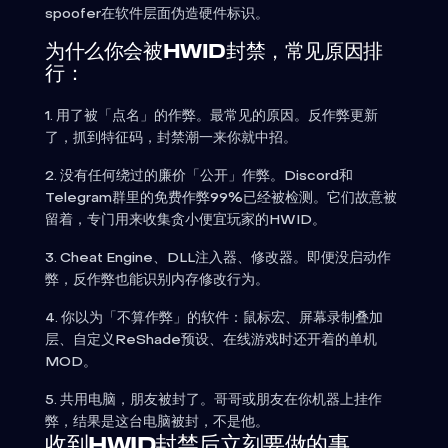
spoofer在软件层面伪造硬件标识。
为什么你会被HWID封禁，常见原因排
行：
1. 用了被「点名」的作弊。最常见的原因。反作弊更新
了，抓到特征码，封禁潮一来你就中招。
2. 没有任何绕过的廉价「公开」作弊。Discord和
Telegram群里的免费作弊99%已经被检测。它们故意被
留着，专门用来收集贪小便宜玩家的HWID。
3. Cheat Engine、DLL注入器、修改器。即便没启动作
弊，反作弊也能识别内存修改行为。
4. 你以为「不算作弊」的软件：鼠标宏、屏幕录制叠加
层、自定义ReShade预设、在线游戏时还开着的单机
MOD。
5. 共用电脑，朋友被封了。哥哥或朋友在你机器上挂作
弊，结果是这台电脑被封，不是他。
收到HWID封禁后立刻要做的事