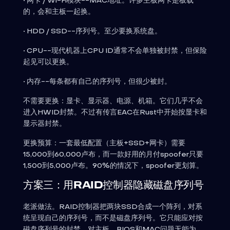
• 网卡 / Wi-Fi模块--MAC地址。许多主板网卡是板载
的，会和主板一起换。
• HDD / SSD--序列号。至少要换系统盘。
• CPU--现代机器上CPU ID通常不会单独被封禁，但保险
起见可以更换。
• 内存--每条都有自己的序列号，但很少被封。
不需要更换：显卡、显示器、电源、机箱。它们几乎不会
进入HWID封禁。不过有传言EAC在Rust中开始按显卡和
显示器封禁。
更换预算：一套最低配置（主板+SSD+网卡）需要
15,000到60,000卢布，而一款好用的月付spoofer只要
1,500到5,000卢布。90%的情况下，spoofer更划算。
方案三：用RAID控制器隐藏磁盘序列号
老派做法。RAID控制器把两块SSD合成一个阵列，对系
统呈现自己的序列号，而不是磁盘序列号。它只能应对按
磁盘序列号的封禁，对主板、BIOS和MAC问题无能为