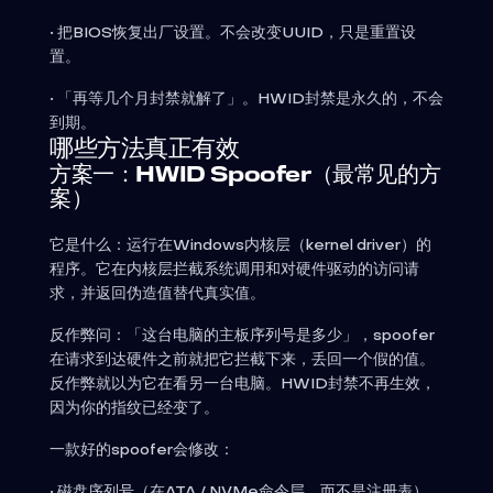
• 把BIOS恢复出厂设置。不会改变UUID，只是重置设
置。
• 「再等几个月封禁就解了」。HWID封禁是永久的，不会
到期。
哪些方法真正有效
方案一：HWID Spoofer（最常见的方
案）
它是什么：运行在Windows内核层（kernel driver）的
程序。它在内核层拦截系统调用和对硬件驱动的访问请
求，并返回伪造值替代真实值。
反作弊问：「这台电脑的主板序列号是多少」，spoofer
在请求到达硬件之前就把它拦截下来，丢回一个假的值。
反作弊就以为它在看另一台电脑。HWID封禁不再生效，
因为你的指纹已经变了。
一款好的spoofer会修改：
• 磁盘序列号（在ATA / NVMe命令层，而不是注册表）