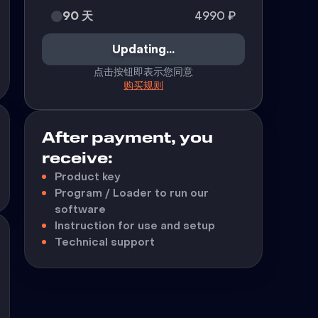
90 天
4990
₽
Updating...
点击按钮即表示您同意
购买规则
After payment, you
receive:
Product key
Program / Loader to run our
software
Instruction for use and setup
Technical support