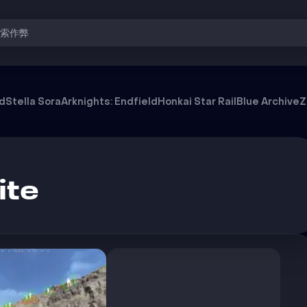
搜索作弊
od
Stella Sora
Arknights: Endfield
Honkai Star Rail
Blue Archive
Z
ite