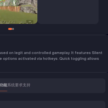
used on legit and controlled gameplay. It features Silent
e options activated via hotkeys. Quick toggling allows
功能
系统要求
支持