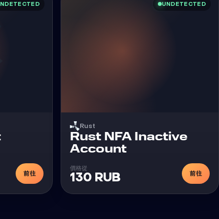
NDETECTED
UNDETECTED
Rust
外挂
t
Rust NFA Inactive
Account
價格從
前往
前往
130 RUB