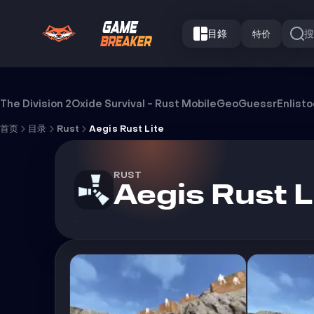
目錄
特价
Aegis Rust Lite 外挂
The Division 2
Oxide Survival - Rust Mobile
GeoGuessr
Enlist
首页
目录
Rust
Aegis Rust Lite
RUST
Aegis Rust L