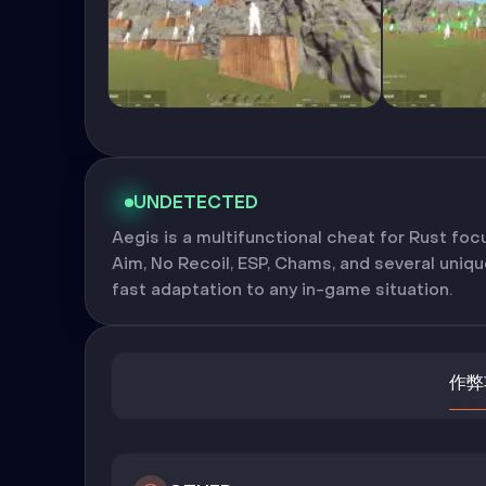
UNDETECTED
Aegis is a multifunctional cheat for Rust foc
Aim, No Recoil, ESP, Chams, and several uniqu
fast adaptation to any in-game situation.
作弊