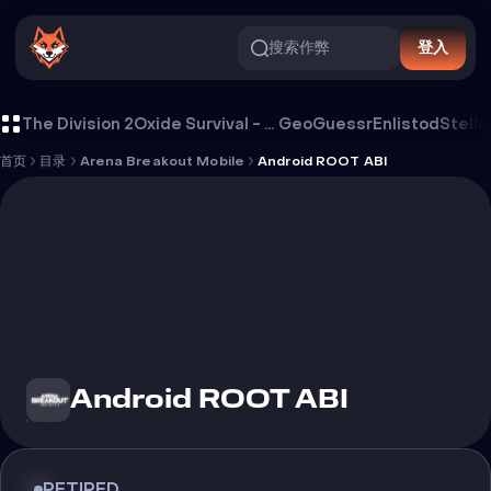
搜索作弊
登入
Android ROOT ABI 外挂
The Division 2
Oxide Survival - Rust Mobile
GeoGuessr
Enlistod
Stella
首页
目录
Arena Breakout Mobile
Android ROOT ABI
Android ROOT ABI
RETIRED