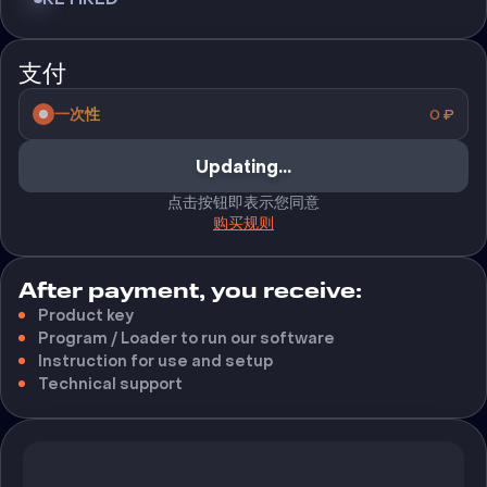
支付
一次性
0
₽
Updating...
点击按钮即表示您同意
购买规则
After payment, you receive:
Product key
Program / Loader to run our software
Instruction for use and setup
Technical support