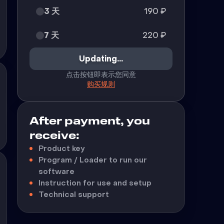
3 天
190
₽
7 天
220
₽
Updating...
点击按钮即表示您同意
购买规则
After payment, you
receive:
Product key
Program / Loader to run our
software
Instruction for use and setup
Technical support