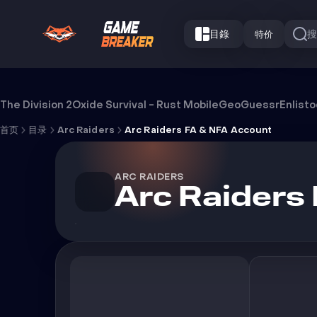
目錄
特价
Arc Raiders FA & NFA Account
The Division 2
Oxide Survival - Rust Mobile
GeoGuessr
Enlist
首页
目录
Arc Raiders
Arc Raiders FA & NFA Account
ARC RAIDERS
Arc Raiders