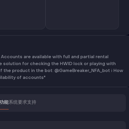
ccounts are available with full and partial rental
le solution for checking the HWID lock or playing with
y of the product in the bot: @GameBreaker_NFA_bot ℹ️ How
ilability of accounts"
功能
系统要求
支持