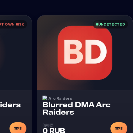
AT OWN RISK
UNDETECTED
Arc Raiders
外挂
iders
Blurred DMA Arc
外挂
Raiders
價格從
前往
前往
0 RUB