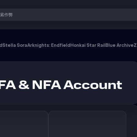
搜索作弊
od
Stella Sora
Arknights: Endfield
Honkai Star Rail
Blue Archive
Z
 FA & NFA Account