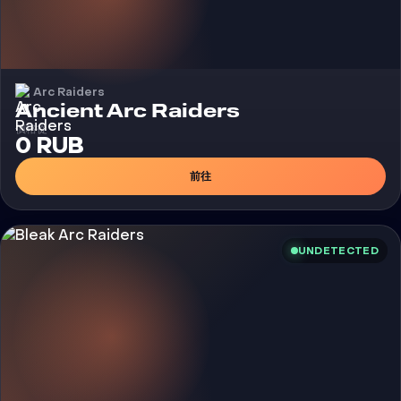
Arc Raiders
外挂
Ancient Arc Raiders
價格從
0 RUB
前往
UNDETECTED