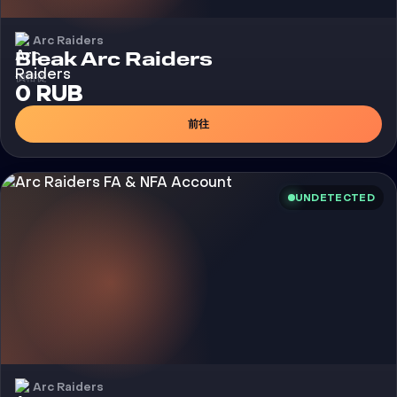
Arc Raiders
外挂
Bleak Arc Raiders
價格從
0 RUB
前往
UNDETECTED
Arc Raiders