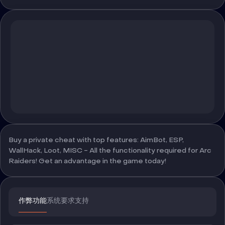
Buy a private cheat with top features: AimBot, ESP,
WallHack, Loot, MISC - All the functionality required for Arc
Raiders! Get an advantage in the game today!
作弊功能
系统要求
支持