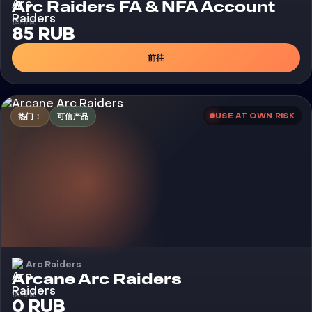
Arc Raiders FA & NFA Account
價格從
85 RUB
前往
USE AT OWN RISK
热门！
可信产品
Arc Raiders
外挂
Arcane Arc Raiders
價格從
0 RUB