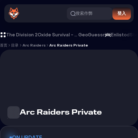
搜索作弊
登入
Arc Raiders Private 外挂
The Division 2
Oxide Survival - Rust Mobile
GeoGuessr
Enlistod
Ste
首页
目录
Arc Raiders
Arc Raiders Private
Arc Raiders Private
ON UPDATE