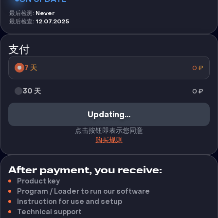
最后检测
:
Never
最后检查
:
12.07.2025
支付
7 天
0
₽
30 天
0
₽
Updating...
点击按钮即表示您同意
购买规则
After payment, you receive:
Product key
Program / Loader to run our software
Instruction for use and setup
Technical support