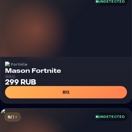
UNDETECTED
Fortnite
外挂
Mason Fortnite
價格從
299 RUB
前往
UNDETECTED
热门！