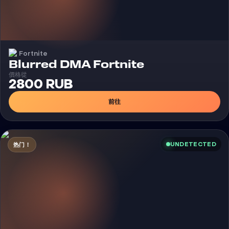
Fortnite
外挂
Blurred DMA Fortnite
價格從
2800 RUB
前往
UNDETECTED
热门！