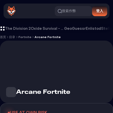
搜索作弊
登入
Arcane Fortnite 外挂
The Division 2
Oxide Survival - Rust Mobile
GeoGuessr
Enlistod
Stella
首页
目录
Fortnite
Arcane Fortnite
Arcane Fortnite
USE AT OWN RISK