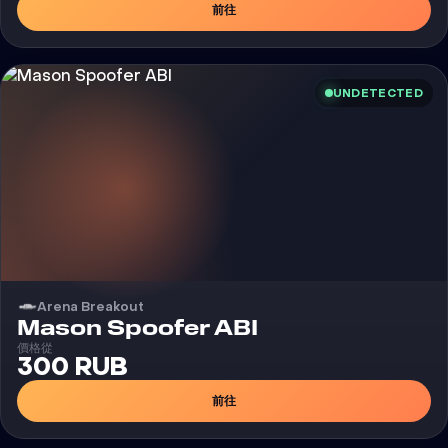
前往
UNDETECTED
Arena Breakout
外挂
Mason Spoofer ABI
價格從
300 RUB
前往