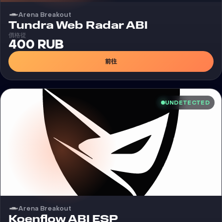
Arena Breakout
外挂
Tundra Web Radar ABI
價格從
400 RUB
前往
UNDETECTED
Arena Breakout
外挂
Koenflow ABI ESP