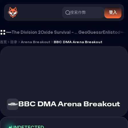
搜索作弊
登入
BBC DMA Arena Breakout 外挂
The Division 2
Oxide Survival - Rust Mobile
GeoGuessr
Enlistod
首页
目录
Arena Breakout
BBC DMA Arena Breakout
BBC DMA Arena Breakout
UNDETECTED