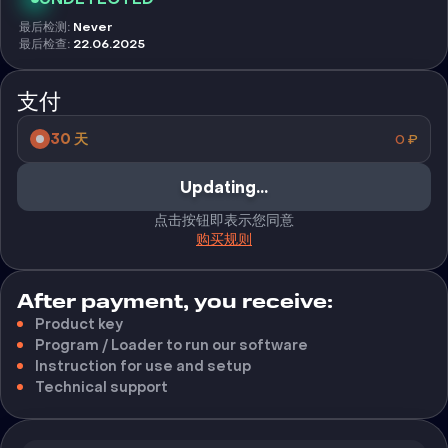
最后检测
:
Never
最后检查
:
22.06.2025
支付
30 天
0
₽
Updating...
点击按钮即表示您同意
购买规则
After payment, you receive:
Product key
Program / Loader to run our software
Instruction for use and setup
Technical support