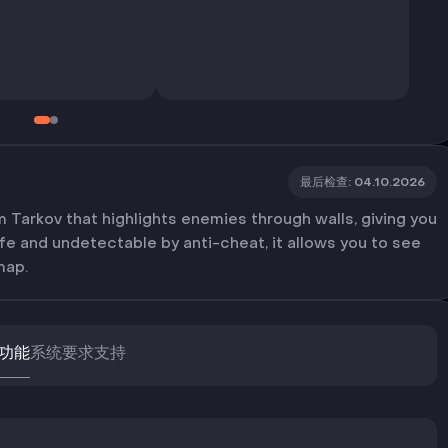
最后检查
:
04.10.2026
 Tarkov that highlights enemies through walls, giving you
fe and undetectable by anti-cheat, it allows you to see
map.
功能
系统要求
支持