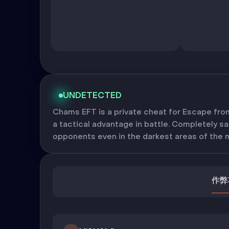
UNDETECTED
Chams EFT is a private cheat for Escape from
a tactical advantage in battle. Completely sa
opponents even in the darkest areas of the 
作弊