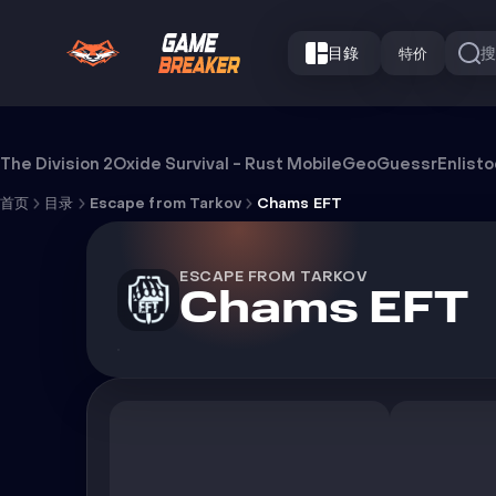
目錄
特价
Chams EFT 外挂
The Division 2
Oxide Survival - Rust Mobile
GeoGuessr
Enlist
首页
目录
Escape from Tarkov
Chams EFT
ESCAPE FROM TARKOV
Chams EFT