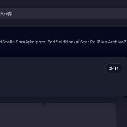
搜索作弊
od
Stella Sora
Arknights: Endfield
Honkai Star Rail
Blue Archive
Z
热门！