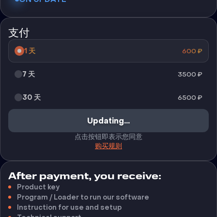
支付
1 天
600
₽
7 天
3500
₽
30 天
6500
₽
Updating...
点击按钮即表示您同意
购买规则
After payment, you receive:
Product key
Program / Loader to run our software
Instruction for use and setup