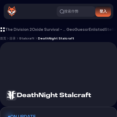
搜索作弊
登入
DeathNight Stalcraft 外挂
The Division 2
Oxide Survival - Rust Mobile
GeoGuessr
Enlistod
Stella
首页
目录
Stalcraft
DeathNight Stalcraft
DeathNight Stalcraft
ON UPDATE