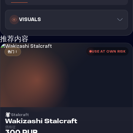
VISUALS
推荐内容
USE AT OWN RISK
热门！
Stalcraft
外挂
Wakizashi Stalcraft
價格從
300 RUB