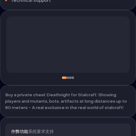
Technical support
Buy a private cheat Deathnight for Stalcraft: Showing
players and mutants, bots, artifacts at long distances up to
80 meters - A real exclusive in the real world of stalcraft!
作弊功能
系统要求
支持