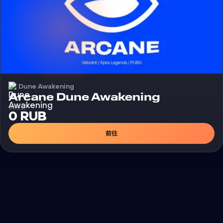
Dune Awakening
外挂
Arcane Dune Awakening
價格從
0 RUB
前往