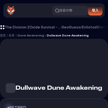
搜索作弊
登入
Dullwave Dune Awakening 外挂
The Division 2
Oxide Survival - Rust Mobile
GeoGuessr
Enlistod
Stella
首页
目录
Dune Awakening
Dullwave Dune Awakening
Dullwave Dune Awakening
RETIRED