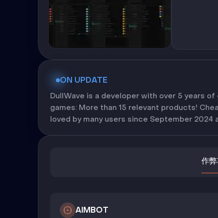
ON UPDATE
DullWave is a developer with over 5 years of
games: More than 15 relevant products! Cheat 
loved by many users since September 2024 an
作弊
AIMBOT