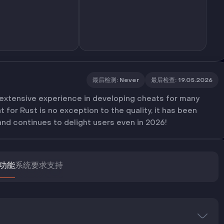
最后检测
:
Never
最后检查
:
19.05.2026
 extensive experience in developing cheats for many
for Rust is no exception to the quality, it has been
d continues to delight users even in 2026!
功能
系统要求
支持