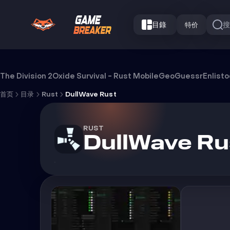
目錄
特价
DullWave Rust 外挂
The Division 2
Oxide Survival - Rust Mobile
GeoGuessr
Enlist
首页
目录
Rust
DullWave Rust
RUST
DullWave Ru