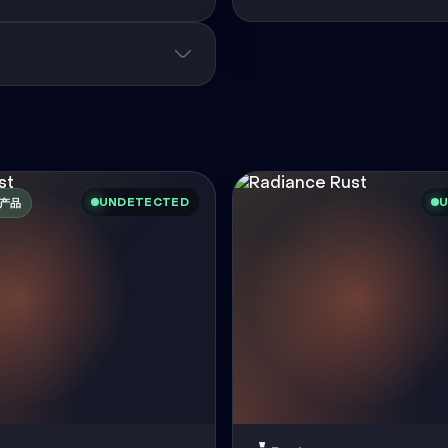
UNDETECTED
U
产品