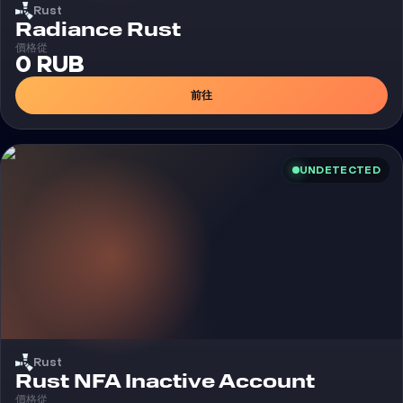
Rust
外挂
Radiance Rust
價格從
0 RUB
前往
UNDETECTED
Rust
Rust NFA Inactive Account
價格從