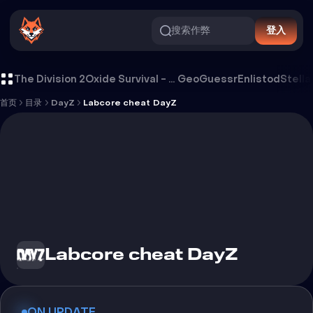
搜索作弊
登入
Labcore cheat DayZ 外挂
The Division 2
Oxide Survival - Rust Mobile
GeoGuessr
Enlistod
Stella
首页
目录
DayZ
Labcore cheat DayZ
Labcore cheat DayZ
ON UPDATE