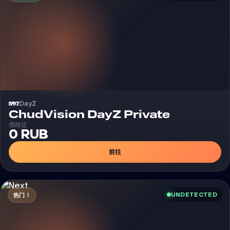
DayZ
外挂
ChudVision DayZ Private
價格從
0 RUB
前往
UNDETECTED
热门！