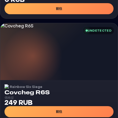
前往
UNDETECTED
Rainbow Six Siege
外挂
Covcheg R6S
價格從
249 RUB
前往