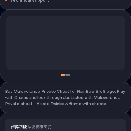
Technical support
Buy Malevolence Private Cheat for RainBow SIx Siege: Play
with Chams and look through obstacles with Malevolence
Private cheat - A safe Rainbow Game with cheats
作弊功能
系统要求
支持