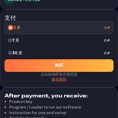
支付
3 天
0
₽
7 天
0
₽
30 天
0
₽
购买
点击按钮即表示您同意
购买规则
After payment, you receive:
Product key
Program / Loader to run our software
Instruction for use and setup