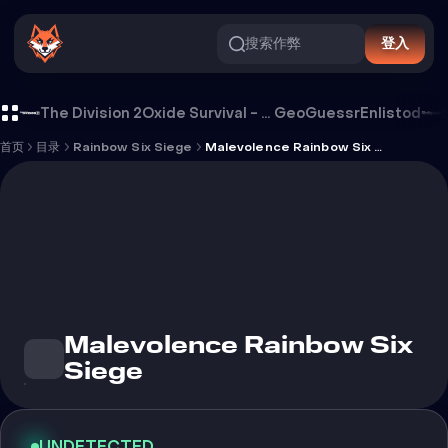
搜索作弊
登入
Malevolence Rainbow Six Siege 外挂
The Division 2
Oxide Survival - Rust Mobile
GeoGuessr
Enlistod
首页
目录
Rainbow Six Siege
Malevolence Rainbow Six Siege
Malevolence Rainbow Six
Siege
UNDETECTED