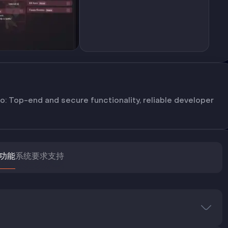
o: Top-end and secure functionality, reliable developer
功能
系统要求
支持