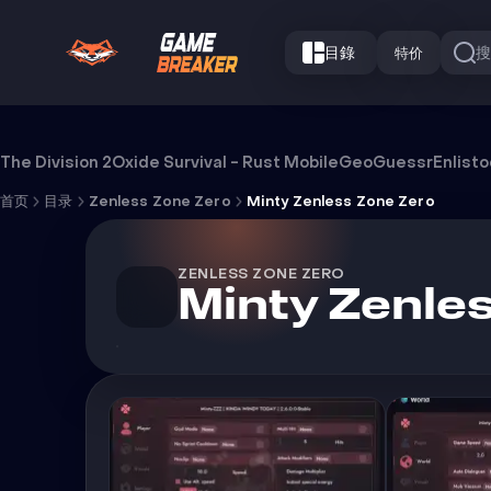
目錄
特价
Minty Zenless Zone Zero 外挂
The Division 2
Oxide Survival - Rust Mobile
GeoGuessr
Enlist
首页
目录
Zenless Zone Zero
Minty Zenless Zone Zero
ZENLESS ZONE ZERO
Minty Zenle