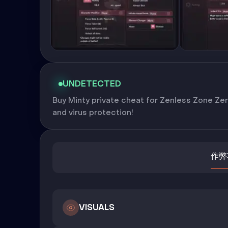
UNDETECTED
Buy Minty private cheat for Zenless Zone Zer
and virus protection!
作弊
VISUALS