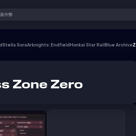
搜索作弊
od
Stella Sora
Arknights: Endfield
Honkai Star Rail
Blue Archive
Z
ss Zone Zero