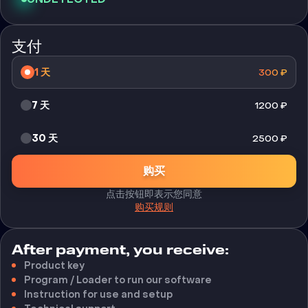
支付
1 天
300
₽
7 天
1200
₽
30 天
2500
₽
购买
点击按钮即表示您同意
购买规则
After payment, you receive:
Product key
Program / Loader to run our software
Instruction for use and setup