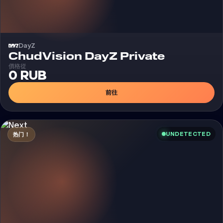
DayZ
外挂
ChudVision DayZ Private
價格從
0 RUB
前往
UNDETECTED
热门！