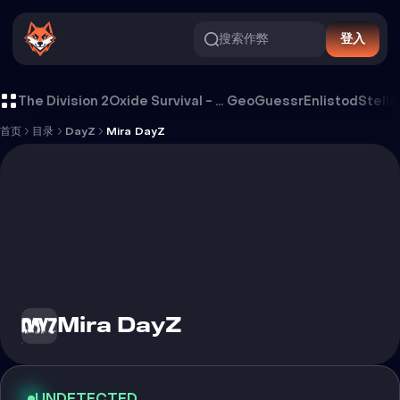
搜索作弊
登入
Mira DayZ 外挂
The Division 2
Oxide Survival - Rust Mobile
GeoGuessr
Enlistod
Stella
首页
目录
DayZ
Mira DayZ
Mira DayZ
UNDETECTED