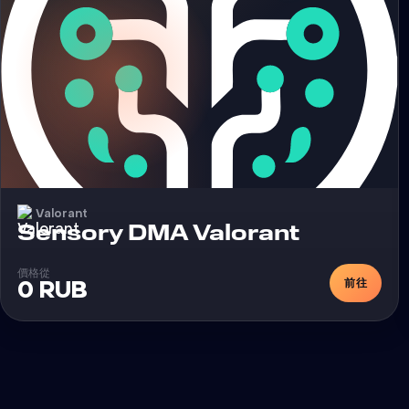
Valorant
外挂
Sensory DMA Valorant
價格從
前往
0 RUB