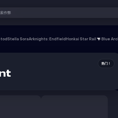
搜索作弊
stod
Stella Sora
Arknights: Endfield
Honkai Star Rail
Blue Arc
热门！
nt