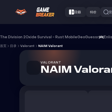
目錄
特价
NAIM Valorant 外挂
The Division 2
Oxide Survival - Rust Mobile
GeoGuessr
Enli
首页
目录
Valorant
NAIM Valorant
VALORANT
NAIM Valora