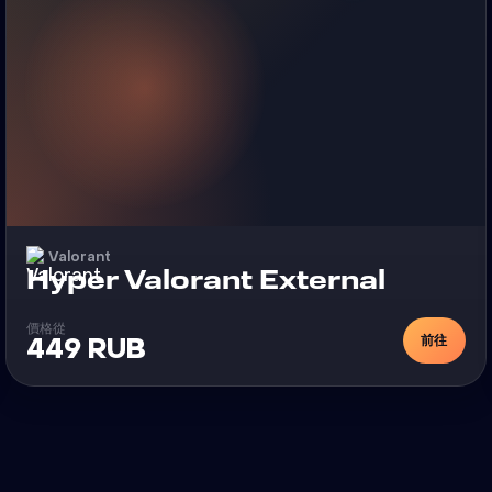
Valorant
外挂
Hyper Valorant External
價格從
前往
449 RUB