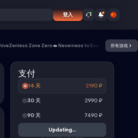
登入
hive
Zenless Zone Zero
Neverness to Everness
所有游戏
Meccha 
支付
14 天
2190
₽
30 天
2990
₽
90 天
7490
₽
Updating...