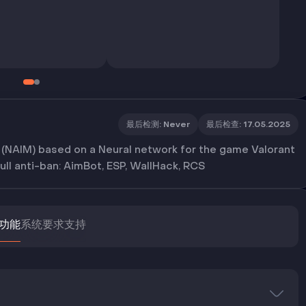
最后检测
:
Never
最后检查
:
17.05.2025
m (NAIM) based on a Neural network for the game Valorant
full anti-ban: AimBot, ESP, WallHack, RCS
功能
系统要求
支持