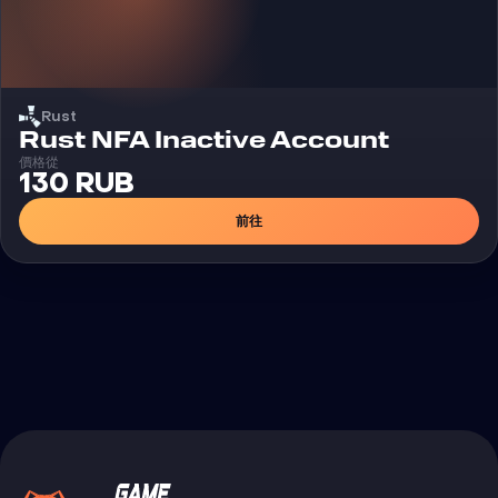
Rust
Rust NFA Inactive Account
價格從
130 RUB
前往