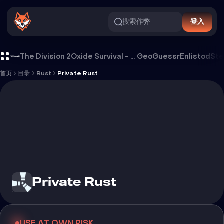
搜索作弊
登入
Private Rust 外挂
The Division 2
Oxide Survival - Rust Mobile
GeoGuessr
Enlistod
Ste
首页
目录
Rust
Private Rust
Private Rust
USE AT OWN RISK