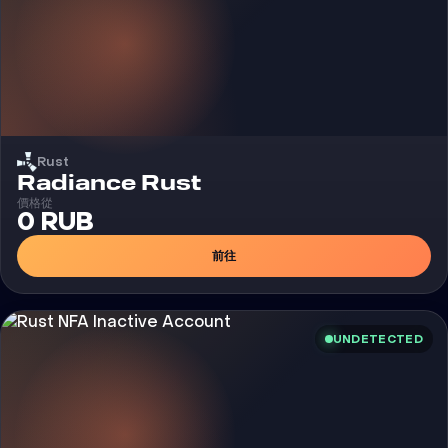
Rust
外挂
Radiance Rust
價格從
0 RUB
前往
UNDETECTED