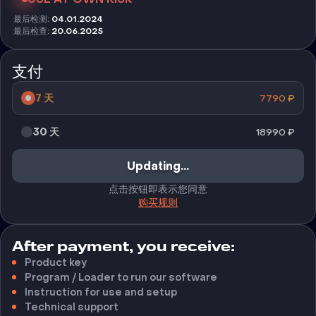
最后检测
:
04.01.2024
最后检查
:
20.06.2025
支付
7 天
7790
₽
30 天
18990
₽
Updating...
点击按钮即表示您同意
购买规则
After payment, you receive:
Product key
Program / Loader to run our software
Instruction for use and setup
Technical support