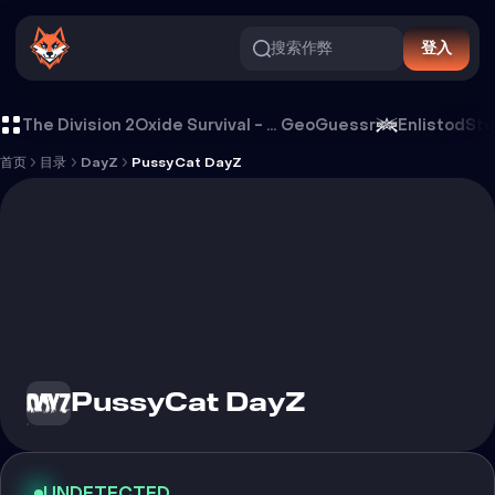
搜索作弊
登入
PussyCat DayZ 外挂
The Division 2
Oxide Survival - Rust Mobile
GeoGuessr
Enlistod
Ste
首页
目录
DayZ
PussyCat DayZ
PussyCat DayZ
UNDETECTED