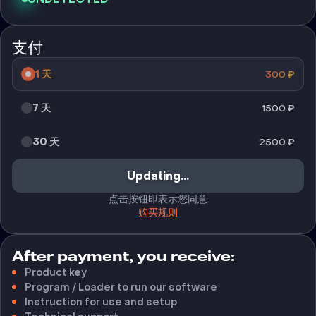
支付
1 天
300
₽
7 天
1500
₽
30 天
2500
₽
Updating...
点击按钮即表示您同意
购买规则
After payment, you receive:
Product key
Program / Loader to run our software
Instruction for use and setup