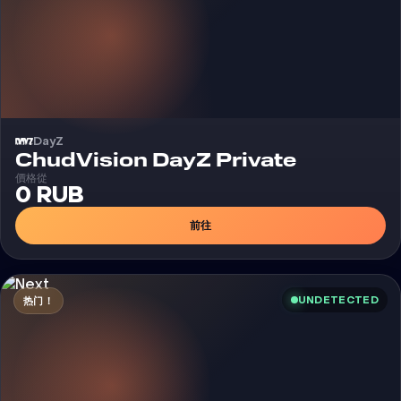
DayZ
外挂
ChudVision DayZ Private
價格從
0 RUB
前往
UNDETECTED
热门！