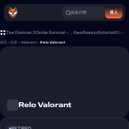
搜索作弊
登入
Relo Valorant 外挂
The Division 2
Oxide Survival - Rust Mobile
GeoGuessr
Enlistod
Stella
首页
目录
Valorant
Relo Valorant
Relo Valorant
RETIRED