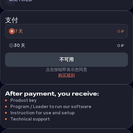
支付
7 天
0
₽
30 天
0
₽
不可用
点击按钮即表示您同意
购买规则
After payment, you receive:
Product key
Program / Loader to run our software
Instruction for use and setup
Technical support