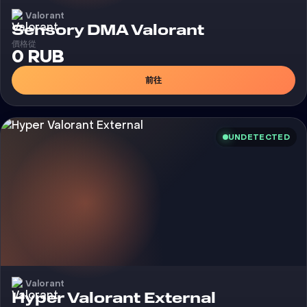
Valorant
外挂
Sensory DMA Valorant
價格從
0 RUB
前往
UNDETECTED
Valorant
外挂
Hyper Valorant External