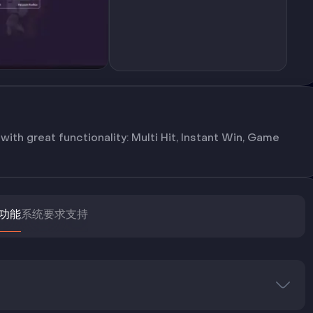
 with great functionality: Multi Hit, Instant Win, Game
功能
系统要求
支持