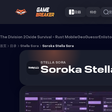
目錄
特价
Soroka Stella Sora 外挂
The Division 2
Oxide Survival - Rust Mobile
GeoGuessr
Enlist
首页
目录
Stella Sora
Soroka Stella Sora
STELLA SORA
Soroka Stell