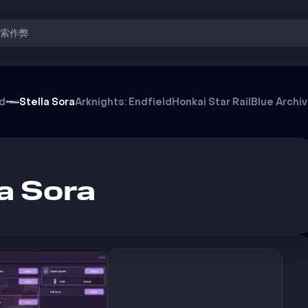
搜索作弊
od
Stella Sora
Arknights: Endfield
Honkai Star Rail
Blue Archi
a Sora