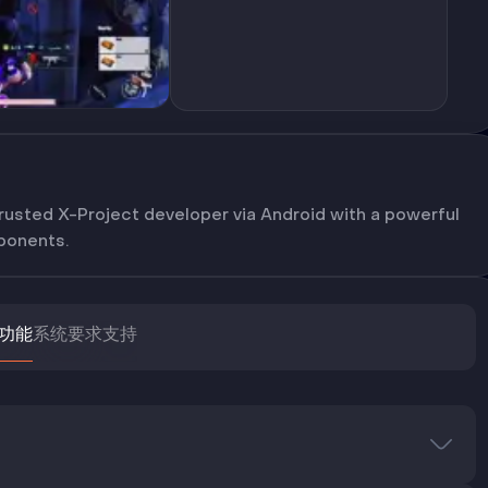
rusted X-Project developer via Android with a powerful
pponents.
功能
系统要求
支持