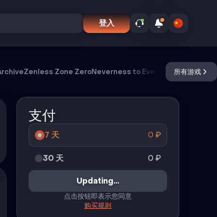
登入
Archive
Zenless Zone Zero
Neverness to Everness
所有游戏
Meccha 
支付
7 天
0
₽
30 天
0
₽
Updating...
点击按钮即表示您同意
购买规则