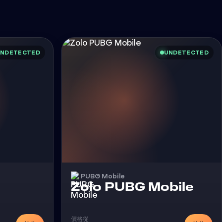
NDETECTED
UNDETECTED
PUBG Mobile
外挂
Zolo PUBG Mobile
價格從