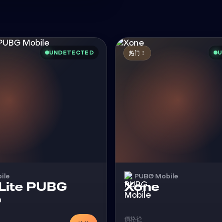
UNDETECTED
U
热门！
ile
PUBG Mobile
外挂
 Lite PUBG
Xone
外挂
e
價格從