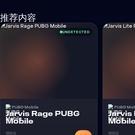
推荐内容
UNDETECTED
PUBG Mobile
PUBG Mob
Jarvis Rage PUBG
Jarvis
外挂
Mobile
Mobil
價格從
價格從