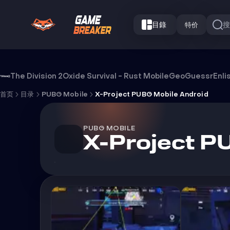
目錄
特价
X-Project PUBG Mobile Android 外
The Division 2
Oxide Survival - Rust Mobile
GeoGuessr
Enli
首页
目录
PUBG Mobile
X-Project PUBG Mobile Android
PUBG MOBILE
X-Project P