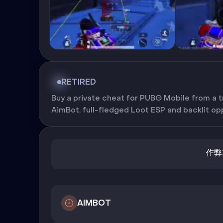
RETIRED
Buy a private cheat for PUBG Mobile from a t
AimBot, full-fledged Loot ESP and backlit o
作弊
AIMBOT