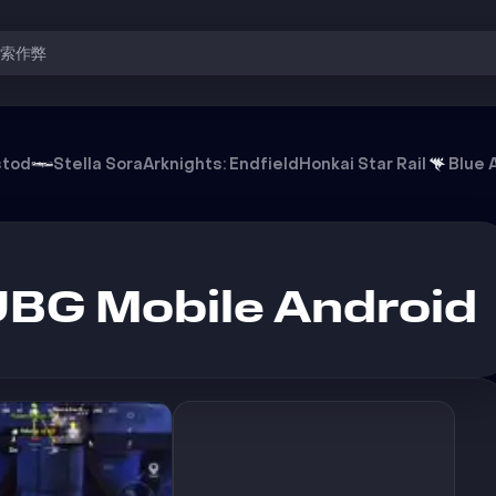
搜索作弊
挂
stod
Stella Sora
Arknights: Endfield
Honkai Star Rail
Blue 
UBG Mobile Android