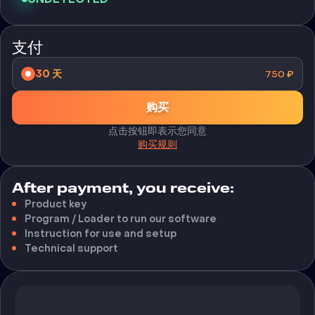
支付
30 天
750
₽
购买
点击按钮即表示您同意
购买规则
After payment, you receive:
Product key
Program / Loader to run our software
Instruction for use and setup
Technical support