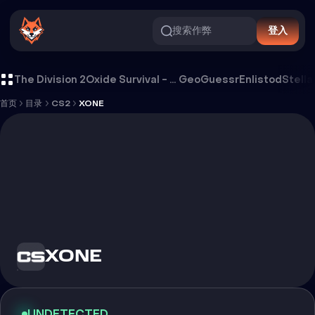
搜索作弊
登入
XONE 外挂
The Division 2
Oxide Survival - Rust Mobile
GeoGuessr
Enlistod
Stella
首页
目录
CS2
XONE
XONE
UNDETECTED