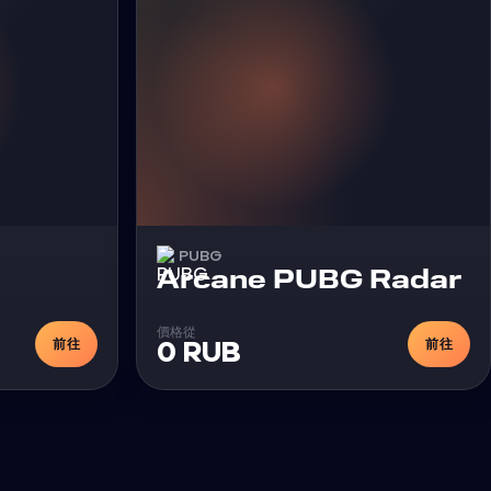
PUBG
外挂
外
Arcane PUBG Radar
價格從
前往
前往
0 RUB