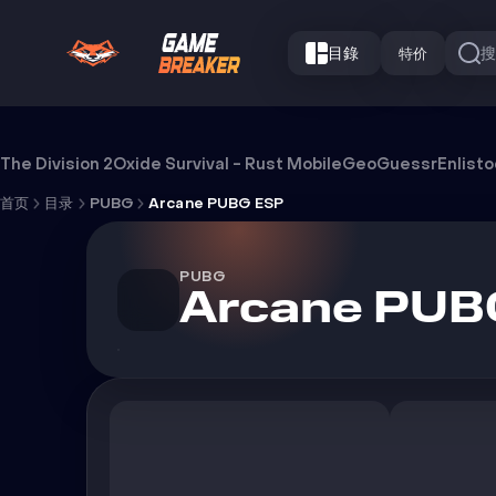
目錄
特价
Arcane PUBG ESP 外挂
The Division 2
Oxide Survival - Rust Mobile
GeoGuessr
Enlist
首页
目录
PUBG
Arcane PUBG ESP
PUBG
Arcane PUB