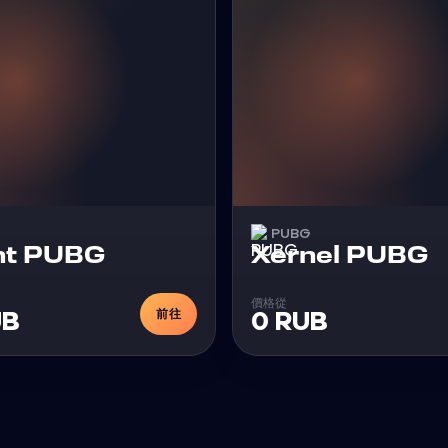
PUBG
外挂
nt PUBG
Xernel PUBG
價格從
前往
UB
0 RUB