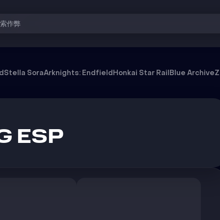
搜索作弊
od
Stella Sora
Arknights: Endfield
Honkai Star Rail
Blue Archive
Z
G ESP