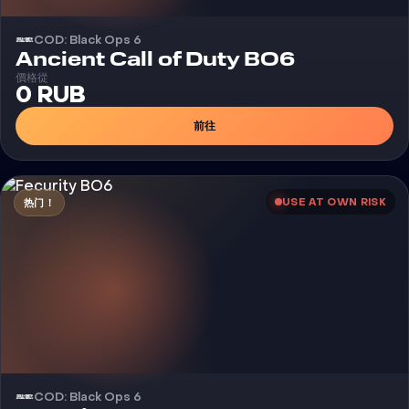
COD: Black Ops 6
外挂
Ancient Call of Duty BO6
價格從
0 RUB
前往
USE AT OWN RISK
热门！
COD: Black Ops 6