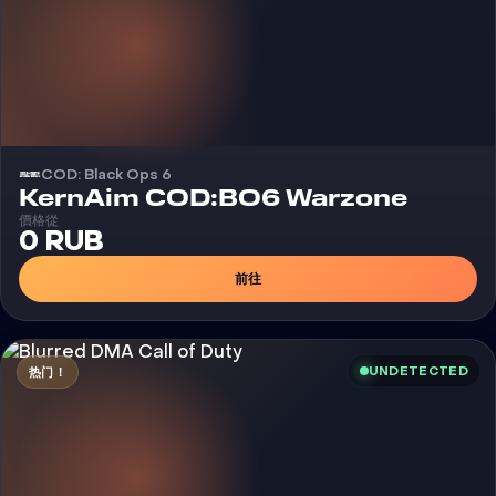
COD: Black Ops 6
外挂
KernAim COD:BO6 Warzone
價格從
0 RUB
前往
UNDETECTED
热门！