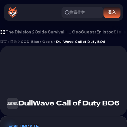
搜索作弊
登入
DullWave Call of Duty BO6 外挂
The Division 2
Oxide Survival - Rust Mobile
GeoGuessr
Enlistod
Stella
首页
目录
COD: Black Ops 6
DullWave Call of Duty BO6
DullWave Call of Duty BO6
ON UPDATE