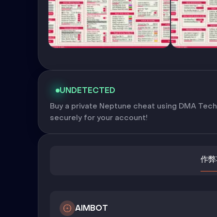
UNDETECTED
Buy a private Neptune cheat using DMA Tech
securely for your account!
作弊
AIMBOT