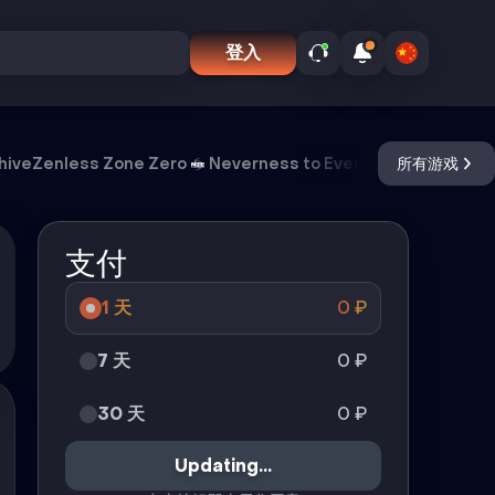
登入
hive
Zenless Zone Zero
Neverness to Everness
所有游戏
Meccha 
支付
1 天
0
₽
7 天
0
₽
30 天
0
₽
Updating...