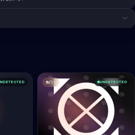
NDETECTED
UNDETECTED
热门！