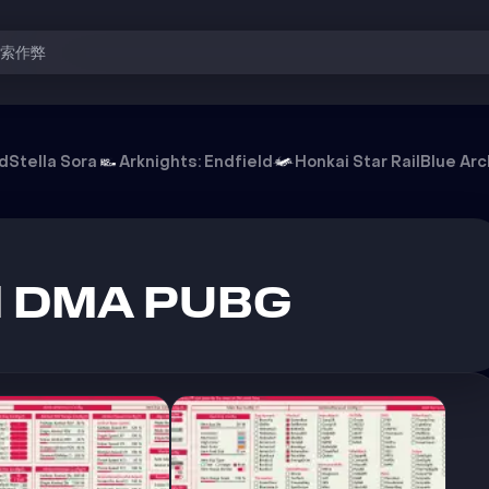
搜索作弊
od
Stella Sora
Arknights: Endfield
Honkai Star Rail
Blue Arc
ll DMA PUBG