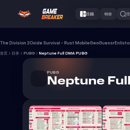
目錄
特价
Neptune Full DMA PUBG 外挂
The Division 2
Oxide Survival - Rust Mobile
GeoGuessr
Enlist
首页
目录
PUBG
Neptune Full DMA PUBG
PUBG
Neptune Fu